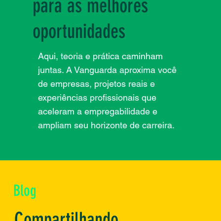
para as melhores
oportunidades
Aqui, teoria e prática caminham
juntas. A Vanguarda aproxima você
de empresas, projetos reais e
experiências profissionais que
aceleram a empregabilidade e
ampliam seu horizonte de carreira.
Blog
Compartilhando